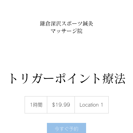
鎌倉深沢スポーツ鍼灸
マッサージ院
トリガーポイント療法
19.99
米
1時間
1
$19.99
Location 1
ド
ル
時
今すぐ予約